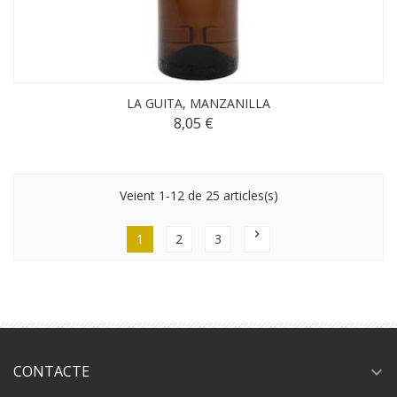
LA GUITA, MANZANILLA
8,05 €
Veient 1-12 de 25 articles(s)
chevron_right
1
2
3
CONTACTE
expand_more