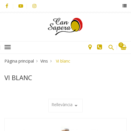
0
menu
Pàgina principal
Vins
Vi blanc
VI BLANC
Rellevància
arrow_drop_down