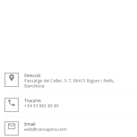
Direcció:
place
Passatge del Celler, 5-7, 08415 Bigues i Riells,
Barcelona
Truca'ns
local_phone
+34 93 865 80 80
Email:
mail_outline
web@cansapera.com